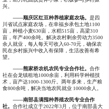
兴。
——顺庆区红豆种养植家庭农场。
是四
川省试点家庭农场，在幸福乡承包土地
1100
亩，种植小麦630亩，水稻515亩，高梁310
亩，年产400余吨。解决农村剩余劳动力3500
余人就业，每人每天可收入60-70元，确保农
民在乡村振兴中收入有保障，生活改善有希
望。
——熊家桥农机农民专业合作社。
合作
社在会龙镇租地
1000余亩，利用科学种植技
术，亩产达1000-1300斤。两年多来，生产粮
食800余吨，解决当地农民就业 10000余人。
——南部县满囤种养殖农民专业合作
社。
合作社成立于
2022年3月，位于南部县大