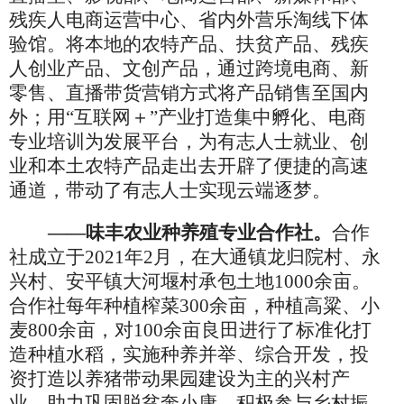
残疾人电商运营中心、省内外营乐淘线下体
验馆。将本地的农特产品、扶贫产品、残疾
人创业产品、文创产品，通过跨境电商、新
零售、直播带货营销方式将产品销售至国内
外；用“互联网＋”产业打造集中孵化、电商
专业培训为发展平台，为有志人士就业、创
业和本土农特产品走出去开辟了便捷的高速
通道，带动了有志人士实现云端逐梦。
——味丰农业种养殖专业合作社。
合作
社成立于
2021年2月，在大通镇龙归院村、永
兴村、安平镇大河堰村承包土地1000余亩。
合作社每年种植榨菜300余亩，种植高粱、小
麦800余亩，对100余亩良田进行了标准化打
造种植水稻，实施种养并举、综合开发，投
资打造以养猪带动果园建设为主的兴村产
业，助力巩固脱贫奔小康，积极参与乡村振