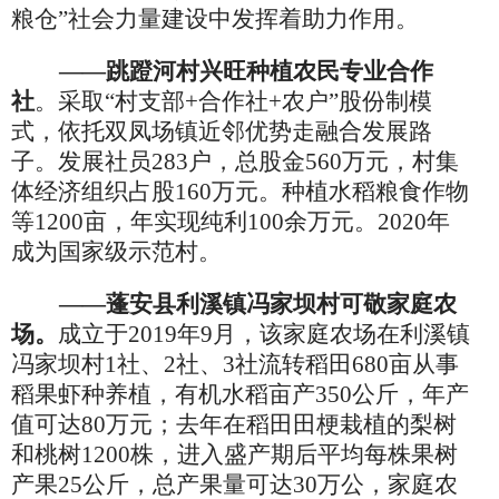
粮仓”社会力量建设中发挥着助力作用。
——
跳蹬河村兴旺种植农民专业合作
社
。采取
“村支部+合作社+农户”股份制模
式，依托双凤场镇近邻优势走融合发展路
子。发展社员283户，总股金560万元，村集
体经济组织占股160万元。种植水稻粮食作物
等1200亩，年实现纯利100余万元。2020年
成为国家级示范村。
——蓬安县利溪镇冯家坝村可敬家庭农
场。
成立于
2019年9月，该家庭农场在利溪镇
冯家坝村1社、2社、3社流转稻田680亩从事
稻果虾种养植
，
有机水稻亩产
350公斤
，
年产
值可达
80万元
；
去年在稻田田梗栽植的梨树
和桃树
1200株
，
进入盛产期后平均每株果树
产果
25公斤
，
总产果量可达
30万公，家庭农