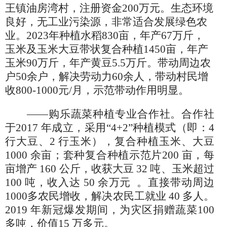
王镇油房湾村，注册资金200万元。生态环境
良好，无工业污染源，非常适合发展绿色农
业。2023年种植水稻830亩，年产67万斤，
玉米及玉米大豆带状复合种植1450亩，年产
玉米90万斤，年产黄豆5.5万斤。带动周边农
户50余户，解决劳动力60余人，带动村民增
收800-1000元/月，示范带动作用明显。
——购乐蔬菜种植专业合作社。
合作社
于
2017 年成立
，
采用
“
4+2
”
种植模式
（
即：
4
行大豆、2 行玉米
），
复合种植玉米、大豆
1000 余亩
；
套种复合种植示范片
200 亩，每
亩增
产
160 公斤
，
收获大豆
32 吨、玉米超过
100 吨，收入达 50
余
万元
。
直接带动周边
1000多农民
增收
，
解决农民工就业
40 多人
。
2019 年新冠爆发期间
，
为灾区捐赠
蔬菜
10
0
多
吨
，
价值
15 万
多元
。