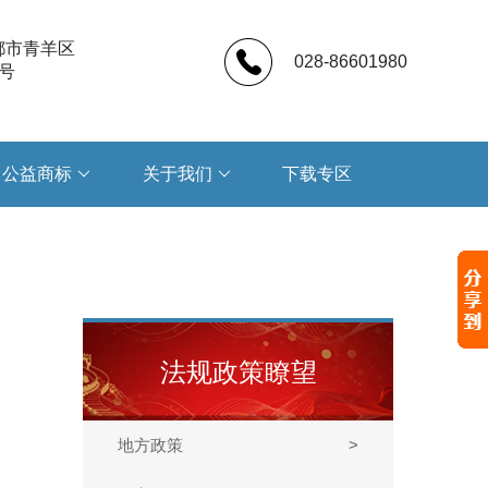
都市青羊区
028-86601980
号
公益商标
关于我们
下载专区
法规政策瞭望
地方政策
>