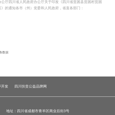
办公厅四川省人民政府办公厅关于印发《四川省贫困县贫困村贫困
案》的通知各市（州）党委和人民政府，省直各部门：
条数据
序开发
四川扶贫公益品牌网
地址：四川省成都市青羊区商业后街3号