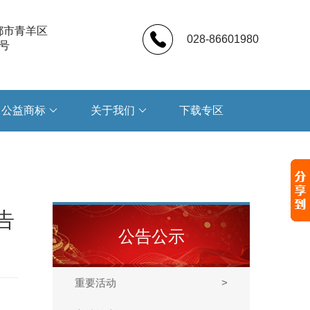
都市青羊区
028-86601980
号
公益商标
关于我们
下载专区
告
公告公示
重要活动
>